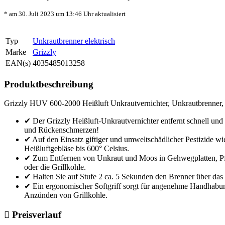
* am 30. Juli 2023 um 13:46 Uhr aktualisiert
Typ
Unkrautbrenner elektrisch
Marke
Grizzly
EAN(s)
4035485013258
Produktbeschreibung
Grizzly HUV 600-2000 Heißluft Unkrautvernichter, Unkrautbrenner, G
✔ Der Grizzly Heißluft-Unkrautvernichter entfernt schnell und
und Rückenschmerzen!
✔ Auf den Einsatz giftiger und umweltschädlicher Pestizide wi
Heißluftgebläse bis 600° Celsius.
✔ Zum Entfernen von Unkraut und Moos in Gehwegplatten, Pfl
oder die Grillkohle.
✔ Halten Sie auf Stufe 2 ca. 5 Sekunden den Brenner über das 
✔ Ein ergonomischer Softgriff sorgt für angenehme Handhabun
Anzünden von Grillkohle.
Preisverlauf