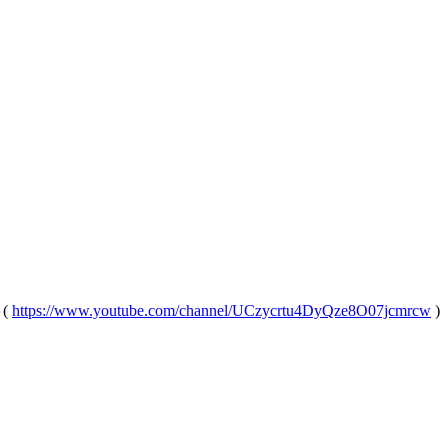
 (
https://www.youtube.com/channel/UCzycrtu4DyQze8O07jcmrcw
)