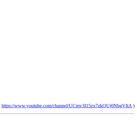
(
https://www.youtube.com/channel/UCmv3I15zx7zkQUj0NbgVItA
)