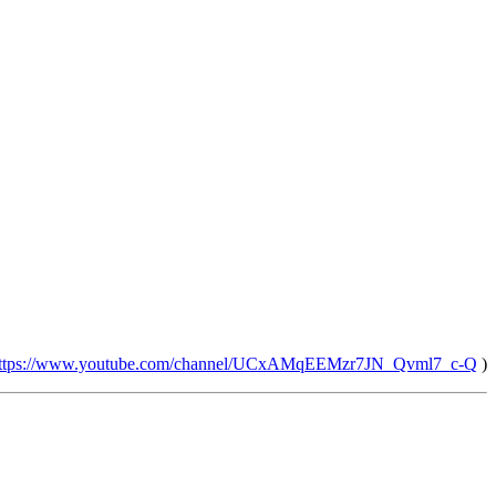
ttps://www.youtube.com/channel/UCxAMqEEMzr7JN_Qvml7_c-Q
)